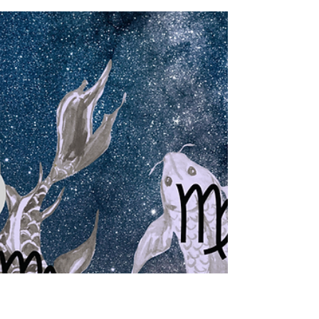
Mit dem Eintritt von Neptun in das
Sternzeichen Widder erwachen wir aus
Illusionen und handeln nun mutig und
impulsiv. Neptun in Widder markiert somit
eines der wichtigsten astrologischen
Ereignisse im Jahr 2026. Ab dem 20. Februar
2026 steht er in Konjunktion mit Saturn in der
Kosmischen Spalte bei 0 Grad Widder. Diese
Konjunktion löst politische und
gesellschaftliche Veränderung aus.