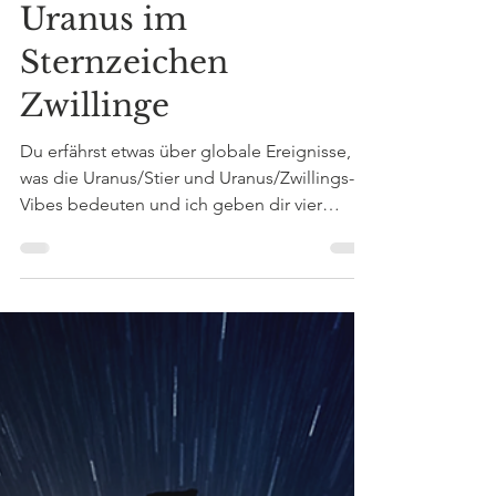
Sarah Kündig
15. Aug. 2025
8 Min. Lesezeit
Uranus im
Sternzeichen
Zwillinge
Du erfährst etwas über globale Ereignisse,
was die Uranus/Stier und Uranus/Zwillings-
Vibes bedeuten und ich geben dir vier
Tipps, wie du mit dem Transit am besten
umgehst. In der Tabelle am Ende, findest du
Themen, die dich betreffen könnten, wenn
Uranus ein persönliches Gestirn bei dir im
Horoskop mit Aspekten (Konjunktion, Sextil,
Quadrat, Trigon) transitiert.