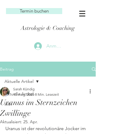
Termin buchen
Astrologie & Coaching
Anmelden
Beitrag
Aktuelle Artikel
Sarah Kündig
Aktuelle Artikel
15. Aug. 2025
8 Min. Lesezeit
Uranus im Sternzeichen
lilith
Zwillinge
Aktualisiert:
25. Apr.
Uranus ist der revolutionäre Jocker im 