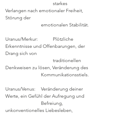
                              	starkes 
Verlangen nach emotionaler Freiheit, 
Störung der
                             	emotionalen Stabilität.
Uranus/Merkur:    	Plötzliche 
Erkenntnisse und Offenbarungen, der 
Drang sich von
                              	traditionellen 
Denkweisen zu lösen, Veränderung des
                             	Kommunikationsstiels.
Uranus/Venus:    	Veränderung deiner 
Werte, ein Gefühl der Aufregung und
                             	Befreiung, 
unkonventionelles Liebesleben, 
plötzliche finanzielle
                               	Veränderungen.