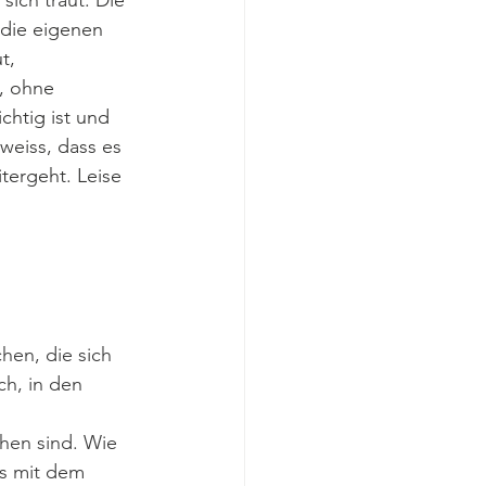
sich traut. Die 
 die eigenen 
t, 
, ohne 
chtig ist und 
weiss, dass es 
tergeht. Leise 
hen, die sich 
ch, in den 
hen sind. Wie 
as mit dem 