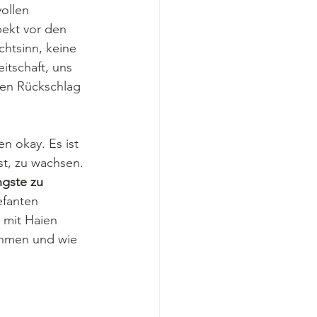
ollen 
ekt vor den 
ichtsinn, keine 
tschaft, uns 
nen Rückschlag 
 okay. Es ist 
st, zu wachsen. 
gste zu 
efanten 
 mit Haien 
ähmen und wie 
 