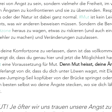
ei von Angst zu sein, sondern vielmehr die Freiheit, im v
n Ängsten zu konfrontieren und sie zu überwinden. Resp
 oder der Natur ist dabei ganz normal. 
#Mut
 ist kein Le
ts, was wir anderen beweisen müssen. Sondern die Berei
tzone
 heraus zu wagen, etwas zu riskieren (und auch ei
ehler zu machen) und Veränderungen zuzulassen.
eine Komfortzone zu verlassen, dann ist das vollkommen
eigt dir, dass du genau hier und jetzt die Möglichkeit ha
t
 eine Voraussetzung für Mut. 
Denn Mut heisst, deine Än
 Verlangt von dir, dass du dich unter Löwen wagst, mit El
gee-Jumping-Seil kopfüber von der Brücke springst oder
m besten selbst wo deine Ängste stecken, wo sie dich l
t.
 Je öfter wir uns trauen unsere Angst zu