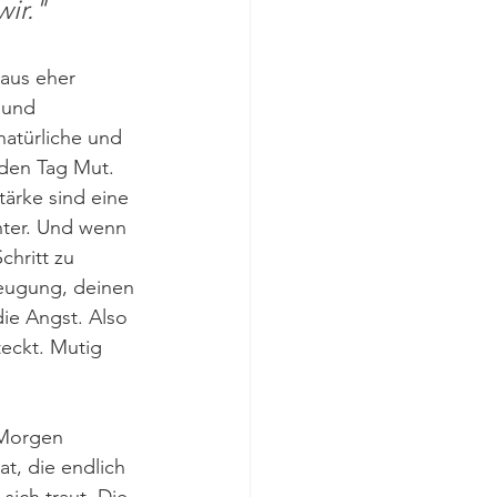
ir."
aus eher 
 und 
natürliche und 
eden Tag Mut. 
tärke sind eine 
unter. Und wenn 
chritt zu 
eugung, deinen 
die Angst. Also 
teckt. Mutig 
 Morgen 
at, die endlich 