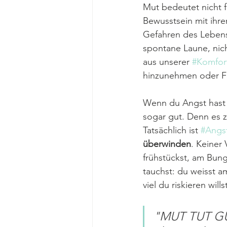
Mut bedeutet nicht fr
Bewusstsein mit ihre
Gefahren des Lebens
spontane Laune, nich
aus unserer 
#Komfor
hinzunehmen oder F
Wenn du Angst hast d
sogar gut. Denn es z
Tatsächlich ist 
#Angs
überwinden
. Keiner
frühstückst, am Bun
tauchst: du weisst a
viel du riskieren wills
"MUT TUT GUT!