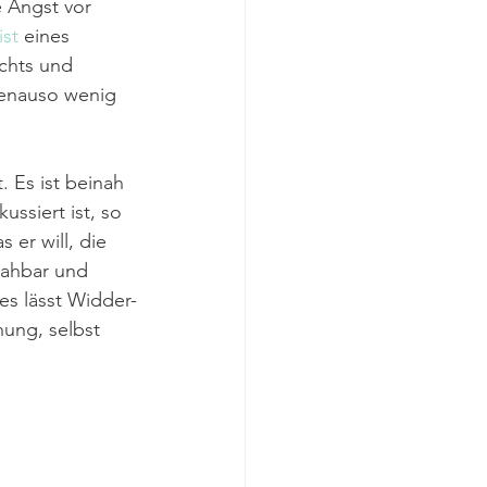
e Angst vor 
st
 eines 
ichts und 
enauso wenig 
t. Es ist beinah 
ssiert ist, so 
er will, die 
nahbar und 
es lässt Widder-
ung, selbst 