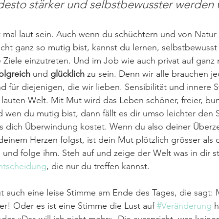
esto stärker und selbstbewusster werden w
 mal laut sein. Auch wenn du schüchtern und von Natur 
cht ganz so mutig bist, kannst du lernen, selbstbewusst
e Ziele einzutreten. Und im Job wie auch privat auf ganz 
olgreich
 und 
glücklich
 zu sein. Denn wir alle brauchen j
d für diejenigen, die wir lieben. Sensibilität und innere S
r lauten Welt. Mit Mut wird das Leben schöner, freier, b
 wen du mutig bist, dann fällt es dir umso leichter den S
 dich Überwindung kostet. Wenn du also deiner Überz
einem Herzen folgst, ist dein Mut plötzlich grösser als 
 und folge ihm. Steh auf und zeige der Welt was in dir s
ntscheidung
, die nur du treffen kannst.
t auch eine leise Stimme am Ende des Tages, die sagt:
er! Oder es ist eine Stimme die Lust auf 
#Veränderung
 h