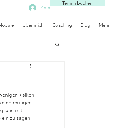
Termin buchen
Anmelden
 Module
Über mich
Coaching
Blog
Mehr
 weniger Risiken 
 keine mutigen 
g sein mit 
Nein zu sagen.