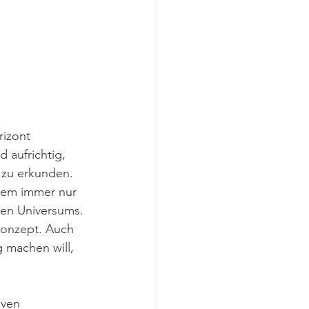
rizont 
 aufrichtig, 
 zu erkunden. 
allem immer nur 
ten Universums. 
Konzept. Auch 
g machen will, 
iven 