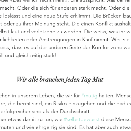
er «Das will ich nicht mehr». Die ausspricht, was keiner 
k macht. Oder die sich für anderen stark macht. Oder die
e loslässt und eine neue Stufe erklimmt. Die Brücken bau
t oder zu ihrer Meinung steht. Die einen Konflikt aushält
lbst laut und verletzend zu werden. Die weiss, was ihr wi
lichkeiten oder Anstrengungen in Kauf nimmt. Weil sie 
 weiss, dass es auf der anderen Seite der Komfortzone wei
ll und gleichzeitig stark!
Wir alle brauchen jeden Tag Mut
hen in unserem Leben, die wir für 
#mutig
 halten. Mensc
re, die bereit sind, ein Risiko einzugehen und die dadur
erfolgreicher sind als der Durchschnitt.
mer etwas damit zu tun, wie 
#selbstbewusst
 diese Mensc
 zumuten und wie ehrgeizig sie sind. Es hat aber auch etw