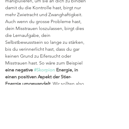
manipulieren, um sie an dich zu binden 
damit du die Kontrolle hast, birgt nur 
mehr Zwietracht und Zwanghaftigkeit. 
Auch wenn du grosse Probleme hast, 
dein Misstrauen loszulassen, birgt dies 
die Lernaufgabe, dein 
Selbstbewusstsein so lange zu stärken, 
bis du verinnerlicht hast, dass du gar 
keinen Grund zu Eifersucht oder 
Misstrauen hast. So wäre zum Beispiel 
eine negative 
#Skorpion
 Energie, in 
einen positiven Aspekt der Stier-
Energie umgewandelt
. Wir sollten also 
in den kommenden Monaten lernen, 
die intensiven, manipulierenden, 
abhängigen und tiefen Gewässer des 
Skorpions hinter uns zu lassen und uns 
von Menschen, Energien und 
Gewohnheiten befreien. Dies dient 