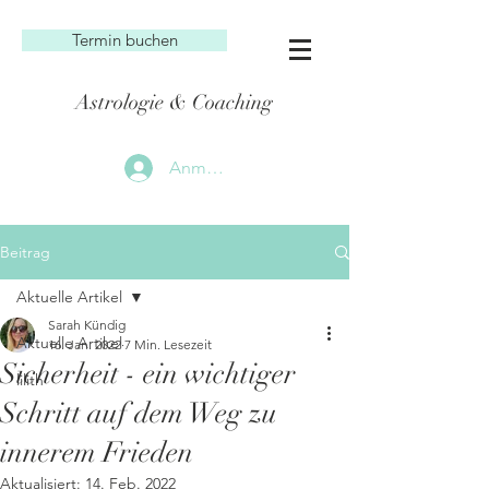
Termin buchen
Astrologie & Coaching
Anmelden
Beitrag
Aktuelle Artikel
Sarah Kündig
Aktuelle Artikel
16. Jan. 2022
7 Min. Lesezeit
Sicherheit - ein wichtiger
lilith
Schritt auf dem Weg zu
innerem Frieden
Aktualisiert:
14. Feb. 2022