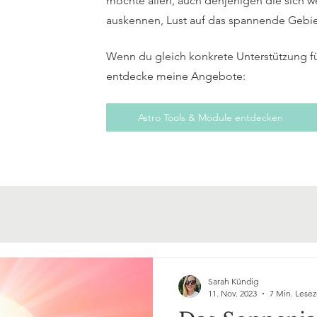
möchte allen, auch denjenigen die sich w
auskennen, Lust auf das spannende Gebi
Wenn du gleich konkrete Unterstützung f
entdecke meine Angebote:
Astro Tools & Module entdecken
Sarah Kündig
11. Nov. 2023
7 Min. Lesez