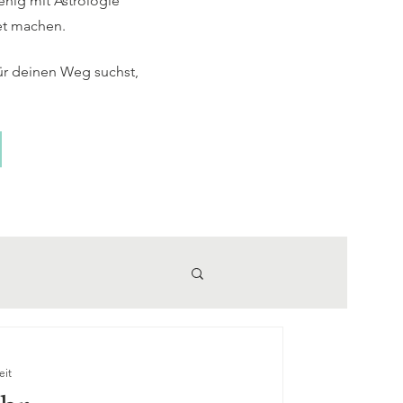
enig mit Astrologie
et machen.
ür deinen Weg suchst,
eit