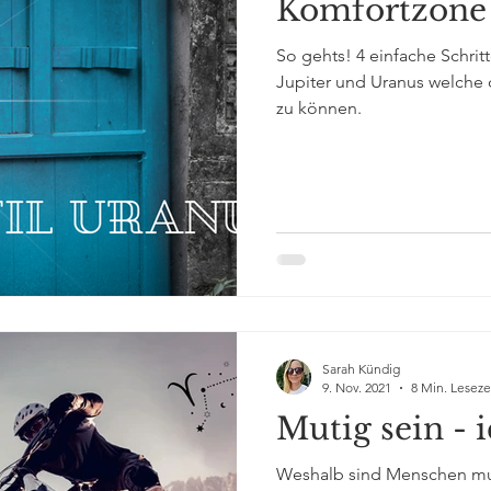
Komfortzone 
So gehts! 4 einfache Schri
Jupiter und Uranus welche d
zu können.
Sarah Kündig
9. Nov. 2021
8 Min. Leseze
Mutig sein - i
Weshalb sind Menschen muti