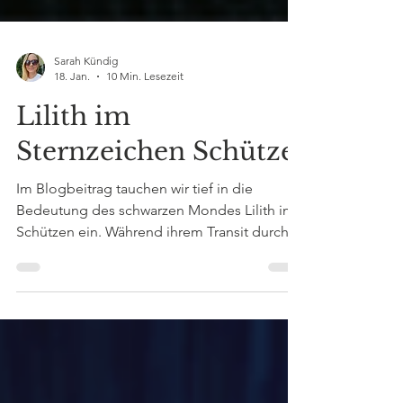
Sarah Kündig
18. Jan.
10 Min. Lesezeit
Lilith im
Sternzeichen Schütze
Im Blogbeitrag tauchen wir tief in die
Bedeutung des schwarzen Mondes Lilith im
Schützen ein. Während ihrem Transit durch
das Schütze Sternzeichen wird ihr Aufruf
unmissverständlich: Erlange deine Freiheit
zurück, lehne auferlegte Narrative ab und
erhebe dich zur Wahrheit dessen, wer du
bist, egal wie sehr die Aussenwelt versucht,
dich einzuschränken