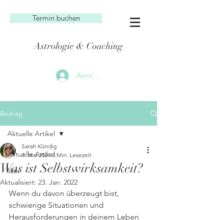
Termin buchen
Astrologie & Coaching
Anmelden
Beitrag
Aktuelle Artikel
Sarah Kündig
Aktuelle Artikel
7. Mai 2021
3 Min. Lesezeit
Was ist Selbstwirksamkeit?
lilith
Aktualisiert:
23. Jan. 2022
Wenn du davon überzeugt bist, 
schwierige Situationen und 
Herausforderungen in deinem Leben 