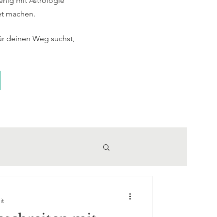
enig mit Astrologie
et machen.
ür deinen Weg suchst,
it