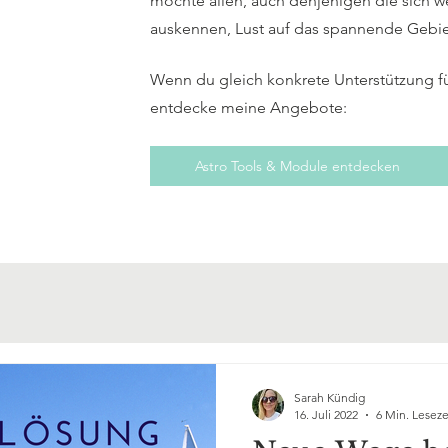
möchte allen, auch denjenigen die sich w
auskennen, Lust auf das spannende Gebi
Wenn du gleich konkrete Unterstützung f
entdecke meine Angebote:
Astro Tools & Module entdecken
Sarah Kündig
16. Juli 2022
6 Min. Leseze