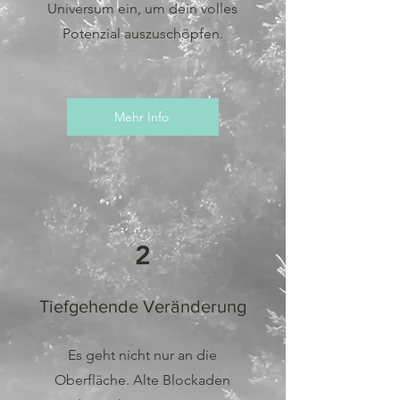
Universum ein, um dein volles
Potenzial auszuschöpfen.
Mehr Info
2
Tiefgehende Veränderung
Es geht nicht nur an die
Oberfläche. Alte Blockaden