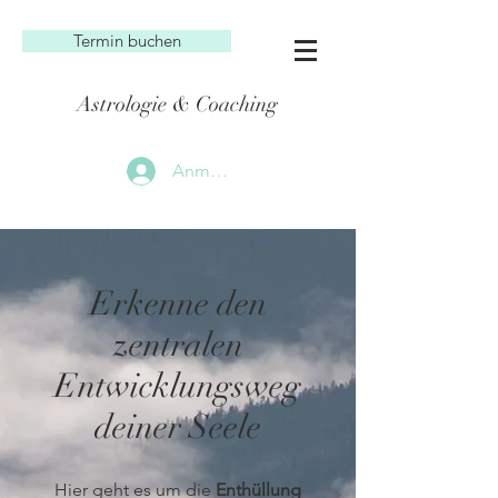
Termin buchen
Astrologie & Coaching
Anmelden
Erkenne den
zentralen
Entwicklungsweg
deiner Seele
Hier geht es um die
Enthüllung