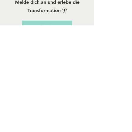
Melde dich an und erlebe die
Transformation 🦋
Ja, ich bin bereit
Das Leben ist
zu kurz, um
weiter gegen
dich selbst zu
kämpfen.
Starte deine
Journey