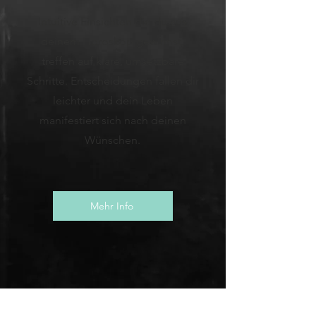
Intuitive Einsichten die du aus
deinem Horoskop gewinnst,
treffen auf klare, umsetzbare
Schritte. Entscheidungen fallen dir
leichter und dein Leben
manifestiert sich nach deinen
Wünschen.
Mehr Info