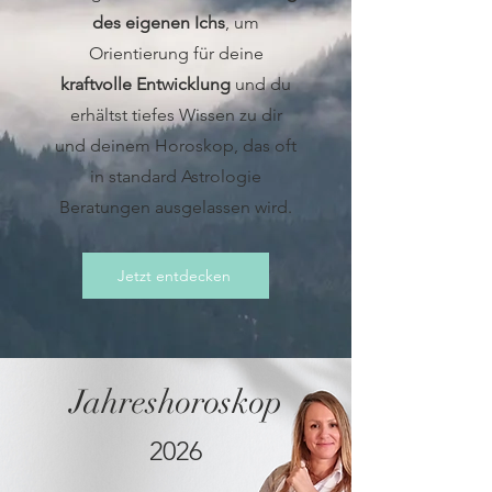
des eigenen Ichs
, um
Orientierung für deine
kraftvolle Entwicklung
und du
erhältst tiefes Wissen zu dir
und deinem Horoskop, das oft
in standard Astrologie
Beratungen ausgelassen wird.
Jetzt entdecken
Jahreshoroskop
2026