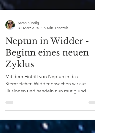
Sarah Kündig
30. März 2025
9 Min. Lesezeit
Neptun in Widder -
Beginn eines neuen
Zyklus
Mit dem Eintritt von Neptun in das
Sternzeichen Widder erwachen wir aus
Illusionen und handeln nun mutig und
impulsiv. Neptun in Widder markiert somit
eines der wichtigsten astrologischen
Ereignisse im Jahr 2026. Ab dem 20. Februar
2026 steht er in Konjunktion mit Saturn in der