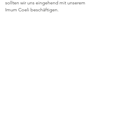
Damit unser seelisches Fundament stabil ist,
sollten wir uns eingehend mit unserem
Imum Coeli beschäftigen.