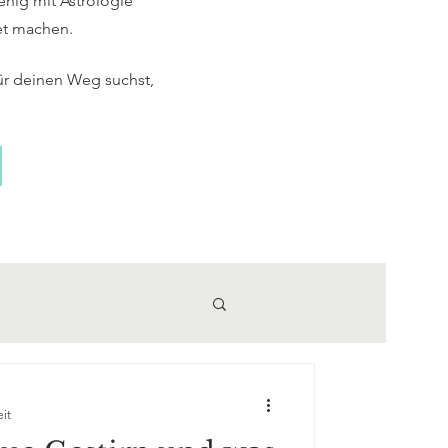
enig mit Astrologie
et machen.
ür deinen Weg suchst,
eit