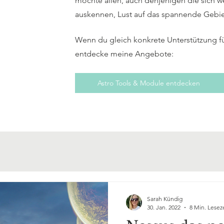
möchte allen, auch denjenigen die sich w
auskennen, Lust auf das spannende Gebi
Wenn du gleich konkrete Unterstützung f
entdecke meine Angebote:
Astro Tools & Module entdecken
Sarah Kündig
30. Jan. 2022
8 Min. Lesez