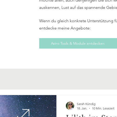
möchte allen, auch denjenigen die sich w
auskennen, Lust auf das spannende Gebi
Wenn du gleich konkrete Unterstützung f
entdecke meine Angebote:
Astro Tools & Module entdecken
Sarah Kündig
18. Jan.
10 Min. Lesezeit