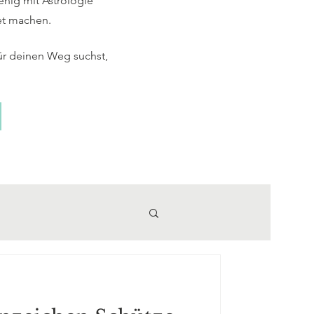
enig mit Astrologie
et machen.
ür deinen Weg suchst,