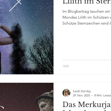
Lilith im Ste
Im Blogbeitrag tauchen wir
Mondes Lilith im Schützen 
Schütze Sternzeichen wird i
deine Freiheit zurück, lehn
dich zur Wahrheit dessen, we
Aussenwelt versucht, dich 
Sarah Kündig
29. Nov. 2025
8 Min. Lesez
Das Merkurja