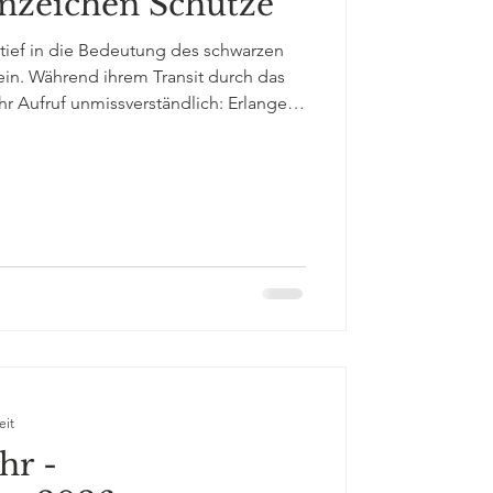
rnzeichen Schütze
 tief in die Bedeutung des schwarzen
ein. Während ihrem Transit durch das
hr Aufruf unmissverständlich: Erlange
e auferlegte Narrative ab und erhebe
r du bist, egal wie sehr die
einzuschränken
eit
hr -